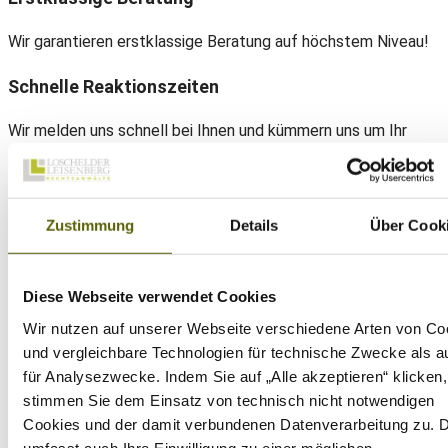
Wir garantieren erstklassige Beratung auf höchstem Niveau!
Schnelle Reaktionszeiten
Wir melden uns schnell bei Ihnen und kümmern uns um Ihr
Anliegen!
Jahrelange Erfahrung
Zustimmung
Details
Über Cook
Profitieren Sie von der langjährigen Erfahrung unserer
Anwälte!
Diese Webseite verwendet Cookies
Wir nutzen auf unserer Webseite verschiedene Arten von Co
Daniel Loschelder
und vergleichbare Technologien für technische Zwecke als a
für Analysezwecke. Indem Sie auf „Alle akzeptieren“ klicken,
Telefon:
+49(0) 89 38 666 070
stimmen Sie dem Einsatz von technisch nicht notwendigen
E-Mail:
office@ll-ip.com
Cookies und der damit verbundenen Datenverarbeitung zu. 
umfasst auch Ihre Einwilligung zu einer möglichen