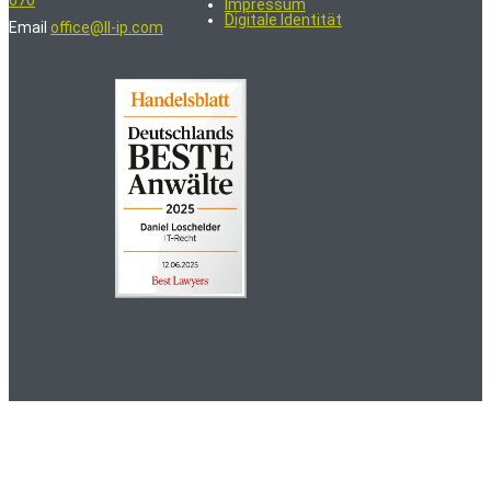
070
Impressum
Digitale Identität
Email
office@ll-ip.com