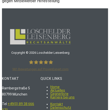
gegen Mitbewerber Hilfestellung.
Copyright ©
2026
Loschelder Leisenberg
981
Bewertungen auf ProvenExpert.com
LoschelderLeisenberg Rechtsanwälte
KONTAKT
QUICK LINKS
Home
Rambergstraße 5
Aktuelles
Gegnerliste
80799 München
Karriere bei uns
Tel
+49(0) 89 38 666
Kontakt
Datenschutz