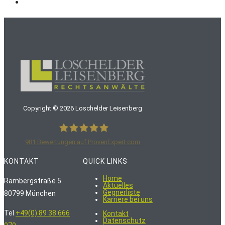
Zur
nächsten
Seite
Copyright ©
2026
Loschelder Leisenberg
981
Bewertungen auf ProvenExpert.com
LoschelderLeisenberg Rechtsanwälte
KONTAKT
QUICK LINKS
Home
Rambergstraße 5
Aktuelles
Gegnerliste
80799 München
Karriere bei uns
Tel
+49(0) 89 38 666
Kontakt
Datenschutz