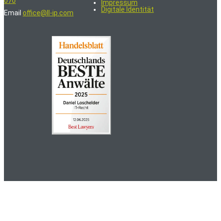
070
Impressum
Digitale Identität
Email
office@ll-ip.com