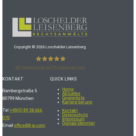
Copyright ©
2026
Loschelder Leisenberg
981
Bewertungen auf ProvenExpert.com
LoschelderLeisenberg Rechtsanwälte
KONTAKT
QUICK LINKS
Home
Rambergstraße 5
Aktuelles
Gegnerliste
80799 München
Karriere bei uns
Tel
+49(0) 89 38 666
Kontakt
Datenschutz
070
Impressum
Digitale Identität
Email
office@ll-ip.com