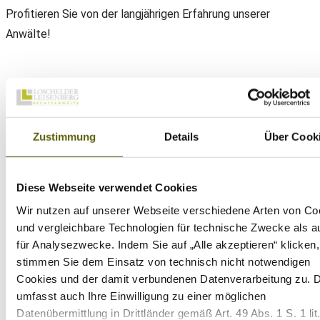
Profitieren Sie von der langjährigen Erfahrung unserer
Anwälte!
Daniel Loschelder
Telefon:
+49(0) 89 38 666 070
E-Mail:
office@ll-ip.com
Zustimmung
Details
Über Cook
Anwalt für Medienrecht
Diese Webseite verwendet Cookies
Melden Sie sich noch heute für eine individuelle Beratung.
Kontakt
Wir nutzen auf unserer Webseite verschiedene Arten von Co
und vergleichbare Technologien für technische Zwecke als a
Tätigkeit des Anwalts für Medienrecht im
für Analysezwecke. Indem Sie auf „Alle akzeptieren“ klicken,
Äußerungsrecht
stimmen Sie dem Einsatz von technisch nicht notwendigen
Cookies und der damit verbundenen Datenverarbeitung zu. 
Die Popularität von Social Media wächst und Google
umfasst auch Ihre Einwilligung zu einer möglichen
Bewertungen werden zur maßgeblichen Entscheidungshilfe.
Datenübermittlung in Drittländer gemäß Art. 49 Abs. 1 S. 1 lit