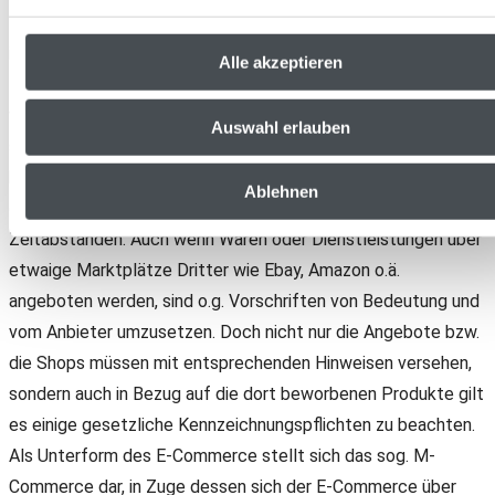
Zudem regelt das TMG, insb. § 5 TMG, besondere Pflichten
im E-Commerce-Handel, wie etwa das Erfordernis eines
Alle akzeptieren
Impressums sowie einer Datenschutzerklärung. Schließlich
wird der Bereich des elektronischen Online-Handels zum Teil
Auswahl erlauben
stark durch europarechtliche Vorgaben geprägt und es
kommt damit einhergehend teilweise zu einer Vielzahl an
Ablehnen
gesetzliche Änderungen in kurz aufeinander folgenden
Zeitabständen. Auch wenn Waren oder Dienstleistungen über
etwaige Marktplätze Dritter wie Ebay, Amazon o.ä.
angeboten werden, sind o.g. Vorschriften von Bedeutung und
vom Anbieter umzusetzen. Doch nicht nur die Angebote bzw.
die Shops müssen mit entsprechenden Hinweisen versehen,
sondern auch in Bezug auf die dort beworbenen Produkte gilt
es einige gesetzliche Kennzeichnungspflichten zu beachten.
Als Unterform des E-Commerce stellt sich das sog. M-
Commerce dar, in Zuge dessen sich der E-Commerce über