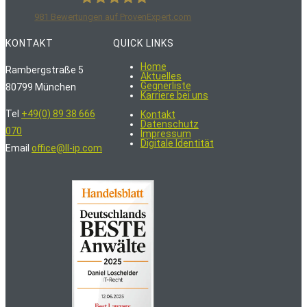
981
Bewertungen auf ProvenExpert.com
LoschelderLeisenberg Rechtsanwälte
KONTAKT
QUICK LINKS
Home
Rambergstraße 5
Aktuelles
Gegnerliste
80799 München
Karriere bei uns
Tel
+49(0) 89 38 666
Kontakt
Datenschutz
070
Impressum
Digitale Identität
Email
office@ll-ip.com