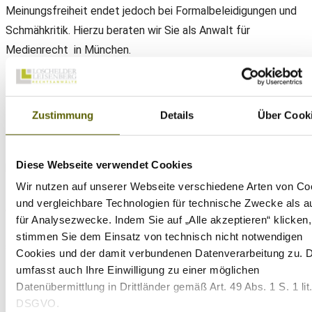
Meinungsfreiheit endet jedoch bei Formalbeleidigungen und
Schmähkritik. Hierzu beraten wir Sie als Anwalt für
Medienrecht in München.
Formalbeleidigungen und Schmähkritik –
Medienanwalt berät
Zustimmung
Details
Über Cook
Formalbeleidigungen sind Äußerungen, die keinen sachlichen
Bezug haben und nur dazu dienen, die Ehre des Betroffenen
Diese Webseite verwendet Cookies
herabzusetzen. Schmähkritik geht über die bloße
Wir nutzen auf unserer Webseite verschiedene Arten von Co
Meinungsäußerung hinaus, indem sie nicht mehr auf eine
und vergleichbare Technologien für technische Zwecke als a
Auseinandersetzung in der Sache, sondern auf die
für Analysezwecke. Indem Sie auf „Alle akzeptieren“ klicken,
Diffamierung der Person abzielt. Beide Äußerungsformen
stimmen Sie dem Einsatz von technisch nicht notwendigen
sind nicht durch Art. 5 GG geschützt, da sie das
Cookies und der damit verbundenen Datenverarbeitung zu. 
Persönlichkeitsrecht des Betroffenen verletzen.
umfasst auch Ihre Einwilligung zu einer möglichen
Datenübermittlung in Drittländer gemäß Art. 49 Abs. 1 S. 1 lit
Die Abgrenzung zur freien Meinungsäußerung
DSGVO.