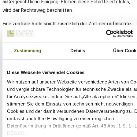
außergerichtliche Einigung. Bleiben diese Schritte erfolglos,
wird der Rechtsweg beschritten.
Eine zentrale Rolle spielt zusätzlich der Zoll, der gefälschte
Waren an den Grenzen aufhält. Rechtsanwälte arbeiten eng
mit den Zollbehörden zusammen, um Fälschungen frühzeitig
zu erkennen und zu beschlagnahmen.
Zustimmung
Details
Über Cook
Die Sicherung von Beweismitteln ist für den Erfolg in einem
Gerichtsverfahren von entscheidender Bedeutung. Dazu
Diese Webseite verwendet Cookies
gehört die sorgfältige Dokumentation der gefälschten
Wir nutzen auf unserer Webseite verschiedene Arten von Co
Produkte, der Vertriebswege und der betroffenen
und vergleichbare Technologien für technische Zwecke als a
für Analysezwecke. Indem Sie auf „Alle akzeptieren“ klicken,
Markenrechte. Rechtsanwälte unterstützen Unternehmen bei
stimmen Sie dem Einsatz von technisch nicht notwendigen
der Sammlung und Aufbereitung der notwendigen
Cookies und der damit verbundenen Datenverarbeitung zu. 
Informationen.
umfasst auch Ihre Einwilligung zu einer möglichen
Datenübermittlung in Drittländer gemäß Art. 49 Abs. 1 S. 1 lit
Anwalt gegen Produktpiraterie
DSGVO.