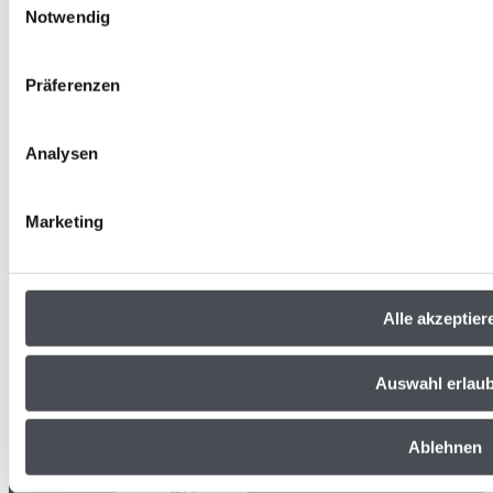
notwendigen Cookies ab.
Notwendig
Weitere Informationen erhalten Sie in unserer
Datenschutze
Präferenzen
Analysen
Marketing
Alle akzeptier
Auswahl erlau
Ablehnen