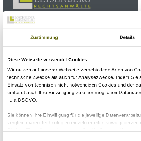
Copyright ©
2026
Loschelder Leisenberg
Zustimmung
Details
981
Bewertungen auf ProvenExpert.com
LoschelderLeisenberg Rechtsanwälte
KONTAKT
QUICK LINKS
Diese Webseite verwendet Cookies
Home
Rambergstraße 5
Aktuelles
Wir nutzen auf unserer Webseite verschiedene Arten von Coo
Gegnerliste
80799 München
Karriere bei uns
technische Zwecke als auch für Analysezwecke. Indem Sie au
Einsatz von technisch nicht notwendigen Cookies und der d
Tel
+49(0) 89 38 666
Kontakt
Datenschutz
umfasst auch Ihre Einwilligung zu einer möglichen Datenüberm
070
Impressum
Digitale Identität
lit. a DSGVO.
Email
office@ll-ip.com
Sie können Ihre Einwilligung für die jeweilige Datenverarbe
vergleichbaren Technologien einzeln erteilen sowie jederzeit
Sie Ihre Einstellungen in unserem Cookie Consent Manager ä
aufgerufen werden kann. Wenn Sie auf „Ablehnen“ klicken, l
Einwilligungsauswahl