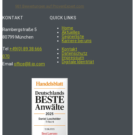
981
Bewertungen auf ProvenExpert.com
LoschelderLeisenberg Rechtsanwälte
KONTAKT
QUICK LINKS
Home
Rambergstraße 5
Aktuelles
Gegnerliste
80799 München
Karriere bei uns
Tel
+49(0) 89 38 666
Kontakt
Datenschutz
070
Impressum
Digitale Identität
Email
office@ll-ip.com