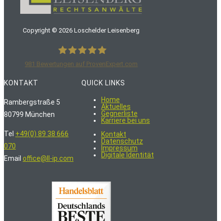
Copyright ©
2026
Loschelder Leisenberg
981
Bewertungen auf ProvenExpert.com
LoschelderLeisenberg Rechtsanwälte
KONTAKT
QUICK LINKS
Home
Rambergstraße 5
Aktuelles
Gegnerliste
80799 München
Karriere bei uns
Tel
+49(0) 89 38 666
Kontakt
Datenschutz
070
Impressum
Digitale Identität
Email
office@ll-ip.com