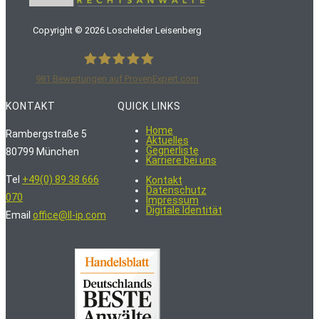
Copyright ©
2026
Loschelder Leisenberg
981
Bewertungen auf ProvenExpert.com
LoschelderLeisenberg Rechtsanwälte
KONTAKT
QUICK LINKS
Home
Rambergstraße 5
Aktuelles
Gegnerliste
80799 München
Karriere bei uns
Tel
+49(0) 89 38 666
Kontakt
Datenschutz
070
Impressum
Digitale Identität
Email
office@ll-ip.com