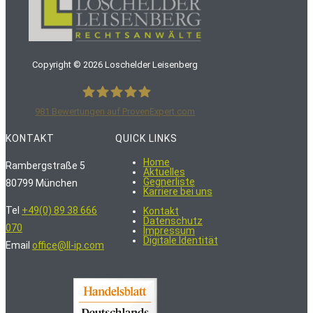
Copyright ©
2026
Loschelder Leisenberg
981
Bewertungen auf ProvenExpert.com
LoschelderLeisenberg Rechtsanwälte
KONTAKT
QUICK LINKS
Home
Rambergstraße 5
Aktuelles
Gegnerliste
80799 München
Karriere bei uns
Tel
+49(0) 89 38 666
Kontakt
Datenschutz
070
Impressum
Digitale Identität
Email
office@ll-ip.com