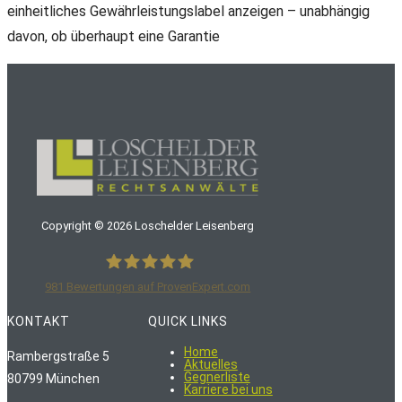
einheitliches Gewährleistungslabel anzeigen – unabhängig
davon, ob überhaupt eine Garantie
Copyright ©
2026
Loschelder Leisenberg
981
Bewertungen auf ProvenExpert.com
LoschelderLeisenberg Rechtsanwälte
KONTAKT
QUICK LINKS
Home
Rambergstraße 5
Aktuelles
Gegnerliste
80799 München
Karriere bei uns