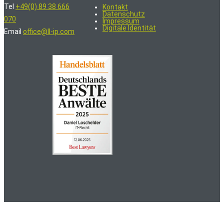
Tel
+49(0) 89 38 666
Kontakt
Datenschutz
070
Impressum
Digitale Identität
Email
office@ll-ip.com