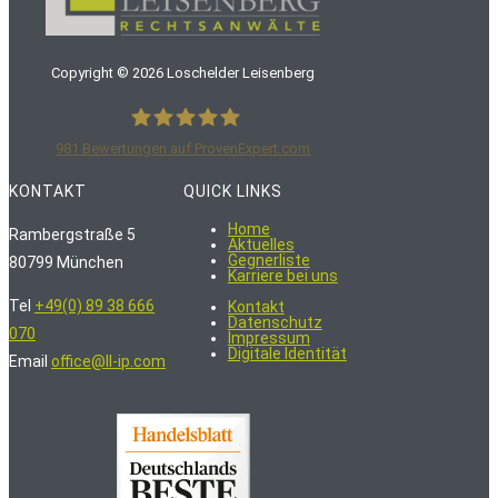
Copyright ©
2026
Loschelder Leisenberg
981
Bewertungen auf ProvenExpert.com
LoschelderLeisenberg Rechtsanwälte
KONTAKT
QUICK LINKS
Home
Rambergstraße 5
Aktuelles
Gegnerliste
80799 München
Karriere bei uns
Tel
+49(0) 89 38 666
Kontakt
Datenschutz
070
Impressum
Digitale Identität
Email
office@ll-ip.com