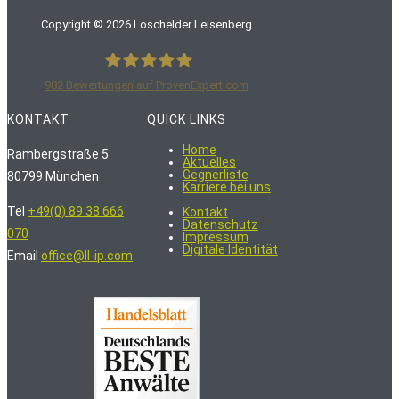
Copyright ©
2026
Loschelder Leisenberg
982
Bewertungen auf ProvenExpert.com
LoschelderLeisenberg Rechtsanwälte
KONTAKT
QUICK LINKS
Home
Rambergstraße 5
Aktuelles
Gegnerliste
80799 München
Karriere bei uns
Tel
+49(0) 89 38 666
Kontakt
Datenschutz
070
Impressum
Digitale Identität
Email
office@ll-ip.com