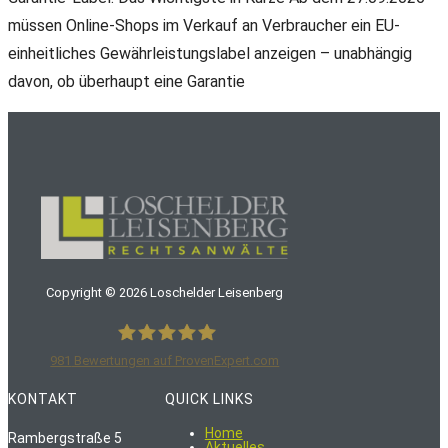
müssen Online-Shops im Verkauf an Verbraucher ein EU-
einheitliches Gewährleistungslabel anzeigen – unabhängig
davon, ob überhaupt eine Garantie
Copyright ©
2026
Loschelder Leisenberg
981
Bewertungen auf ProvenExpert.com
LoschelderLeisenberg Rechtsanwälte
KONTAKT
QUICK LINKS
Home
Rambergstraße 5
Aktuelles