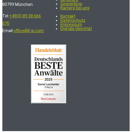
Gegnerliste
80799 München
Karriere bei uns
Tel
+49(0) 89 38 666
Kontakt
Datenschutz
070
Impressum
Digitale Identität
Email
office@ll-ip.com