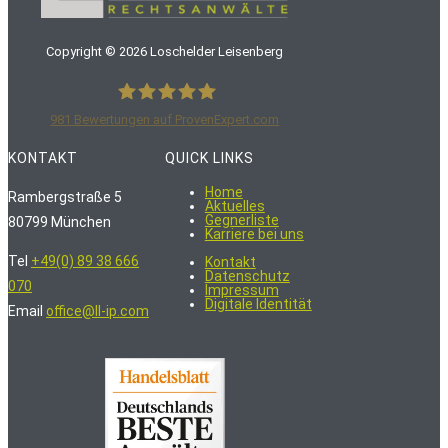
Copyright ©
2026
Loschelder Leisenberg
981
Bewertungen auf ProvenExpert.com
LoschelderLeisenberg Rechtsanwälte
KONTAKT
QUICK LINKS
Home
Rambergstraße 5
Aktuelles
Gegnerliste
80799 München
Karriere bei uns
Tel
+49(0) 89 38 666
Kontakt
Datenschutz
070
Impressum
Digitale Identität
Email
office@ll-ip.com