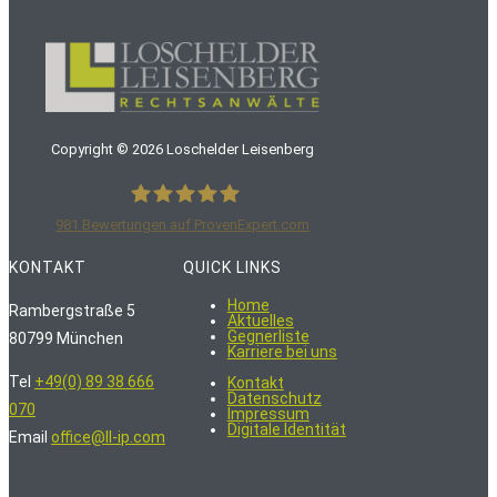
Copyright ©
2026
Loschelder Leisenberg
981
Bewertungen auf ProvenExpert.com
LoschelderLeisenberg Rechtsanwälte
KONTAKT
QUICK LINKS
Home
Rambergstraße 5
Aktuelles
Gegnerliste
80799 München
Karriere bei uns
Tel
+49(0) 89 38 666
Kontakt
Datenschutz
070
Impressum
Digitale Identität
Email
office@ll-ip.com