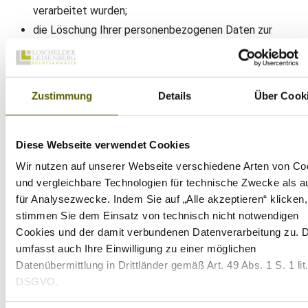
verarbeitet wurden;
die Löschung Ihrer personenbezogenen Daten zur
Erfüllung einer rechtlichen Verpflichtung nach dem
Unionsrecht oder dem Recht der Mitgliedstaaten
erforderlich ist, dem wir als Verantwortliche
Zustimmung
Details
Über Cook
unterliegen;
Ihre personenbezogenen Daten in Bezug auf
Diese Webseite verwendet Cookies
angebotene Dienste der Informationsgesellschaft
gem. Art. 8 Abs. 1 DSGVO erhoben wurden.
Wir nutzen auf unserer Webseite verschiedene Arten von Co
und vergleichbare Technologien für technische Zwecke als a
Das Recht auf Löschung besteht nicht, soweit die
für Analysezwecke. Indem Sie auf „Alle akzeptieren“ klicken,
Verarbeitung u.a. aus den nachstehenden Gründen weiterhin
stimmen Sie dem Einsatz von technisch nicht notwendigen
Cookies und der damit verbundenen Datenverarbeitung zu. 
erforderlich ist:
umfasst auch Ihre Einwilligung zu einer möglichen
zur Erfüllung einer rechtlichen Verpflichtung, die die
Datenübermittlung in Drittländer gemäß Art. 49 Abs. 1 S. 1 lit
DSGVO.
Verarbeitung nach dem Recht der Union oder der
Mitgliedstaaten erfordert, dem wir als Verantwortliche