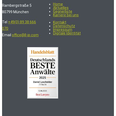
Home
Rambergstraße 5
Aktuelles
Gegnerliste
80799 München
Karriere bei uns
Tel
+49(0) 89 38 666
Kontakt
Datenschutz
070
Impressum
Digitale Identität
Email
office@ll-ip.com