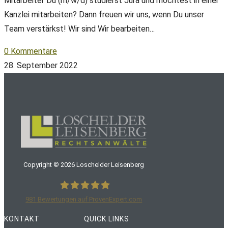
Mitarbeiter Du (m/w/d) studierst Jura und möchtest in einer
Kanzlei mitarbeiten? Dann freuen wir uns, wenn Du unser
Team verstärkst! Wir sind Wir bearbeiten…
0 Kommentare
28. September 2022
Copyright ©
2026
Loschelder Leisenberg
981
Bewertungen auf ProvenExpert.com
LoschelderLeisenberg Rechtsanwälte
KONTAKT
QUICK LINKS