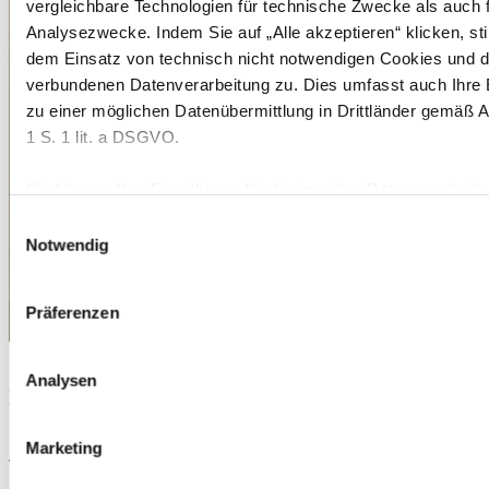
vergleichbare Technologien für technische Zwecke als auch 
Analysezwecke. Indem Sie auf „Alle akzeptieren“ klicken, s
dem Einsatz von technisch nicht notwendigen Cookies und d
verbundenen Datenverarbeitung zu. Dies umfasst auch Ihre E
zu einer möglichen Datenübermittlung in Drittländer gemäß A
1 S. 1 lit. a DSGVO.
Sie können Ihre Einwilligung für die jeweilige Datenverarbeit
Grundlage von Cookies und vergleichbaren Technologien ein
Einwilligungsauswahl
erteilen sowie jederzeit mit Wirkung für die Zukunft widerruf
Notwendig
Sie Ihre Einstellungen in unserem Cookie Consent Manager 
jederzeit über die Webseite aufgerufen werden kann. Wenn S
Präferenzen
auf „Ablehnen“ klicken, lehnen Sie den Einsatz von technisch
notwendigen Cookies ab.
Pascal Baars
Analysen
Vertragsfallen
Weitere Informationen erhalten Sie in
unserer
Datenschutzerklärung
und in unserem
Impressum
Pascal Leon Baars ./. LL – so laufen die
Marketing
Auseinandersetzungen