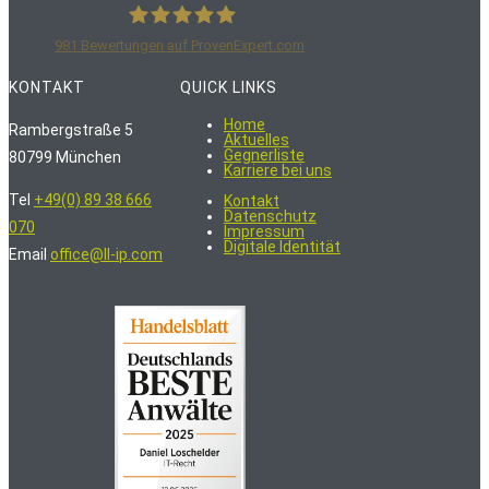
981
Bewertungen auf ProvenExpert.com
LoschelderLeisenberg Rechtsanwälte
KONTAKT
QUICK LINKS
Home
Rambergstraße 5
Aktuelles
Gegnerliste
80799 München
Karriere bei uns
Tel
+49(0) 89 38 666
Kontakt
Datenschutz
070
Impressum
Digitale Identität
Email
office@ll-ip.com