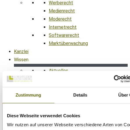
Werberecht
Medienrecht
Moderecht
Internetrecht
Softwarerecht
Marktüberwachung
Kanzlei
Wissen
Aktuelles
Kontakt
089 38 666 070
Zustimmung
Details
Über 
office@ll-ip.com
Diese Webseite verwendet Cookies
Wir nutzen auf unserer Webseite verschiedene Arten von Co