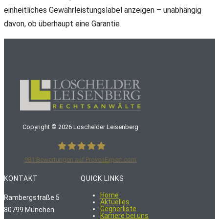
einheitliches Gewährleistungslabel anzeigen – unabhängig
davon, ob überhaupt eine Garantie
Copyright ©
2026
Loschelder Leisenberg
981
Bewertungen auf ProvenExpert.com
LoschelderLeisenberg Rechtsanwälte
KONTAKT
QUICK LINKS
Home
Rambergstraße 5
Aktuelles
Gegnerliste
80799 München
Karriere bei uns