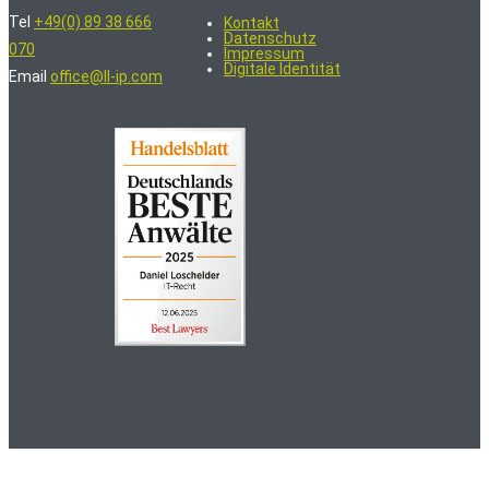
Tel
+49(0) 89 38 666
Kontakt
Datenschutz
070
Impressum
Digitale Identität
Email
office@ll-ip.com