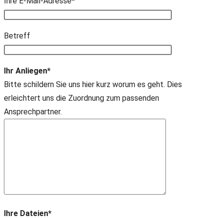
Ihre E-Mail-Adresse*
Bitte lasse dieses Feld leer.
Betreff
Ihr Anliegen*
Bitte schildern Sie uns hier kurz worum es geht. Dies
erleichtert uns die Zuordnung zum passenden
Ansprechpartner.
Ihre Dateien*