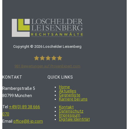
Copyright ©
2026
Loschelder Leisenberg
981
Bewertungen auf ProvenExpert.com
LoschelderLeisenberg Rechtsanwälte
KONTAKT
QUICK LINKS
Home
Rambergstraße 5
Aktuelles
Gegnerliste
80799 München
Karriere bei uns
Tel
+49(0) 89 38 666
Kontakt
Datenschutz
070
Impressum
Digitale Identität
Email
office@ll-ip.com