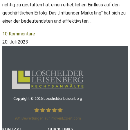
richtig zu gestalten hat einen erheblichen Einfluss auf den
geschäftlichen Erfolg. Das „Influencer Marketing“ hat sich zu
einer der bedeutendsten und effektivsten…
10 Kommentare
20. Juli 2023
Copyright ©
2026
Loschelder Leisenberg
981
Bewertungen auf ProvenExpert.com
LoschelderLeisenberg Rechtsanwälte
KONTAKT
QUICK LINKS