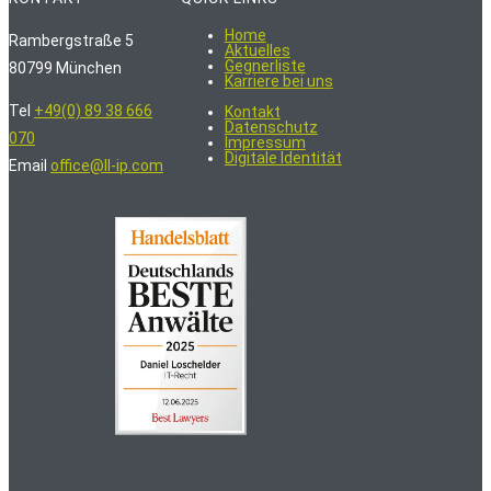
Home
Rambergstraße 5
Aktuelles
Gegnerliste
80799 München
Karriere bei uns
Tel
+49(0) 89 38 666
Kontakt
Datenschutz
070
Impressum
Digitale Identität
Email
office@ll-ip.com