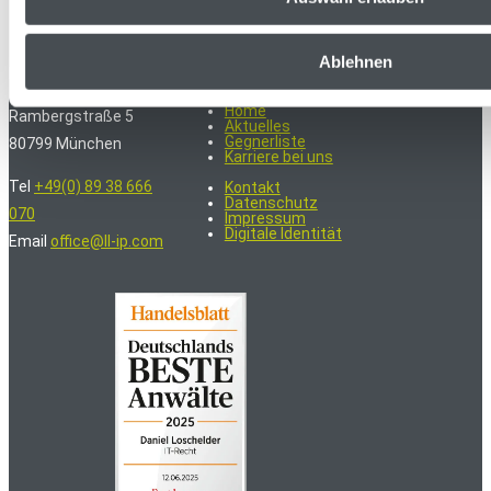
981
Bewertungen auf ProvenExpert.com
Ablehnen
LoschelderLeisenberg Rechtsanwälte
KONTAKT
QUICK LINKS
Home
Rambergstraße 5
Aktuelles
Gegnerliste
80799 München
Karriere bei uns
Tel
+49(0) 89 38 666
Kontakt
Datenschutz
070
Impressum
Digitale Identität
Email
office@ll-ip.com