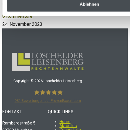
stellt eine Domain eine Webadresse dar, die man…
Ablehnen
0 Kommentare
24. November 2023
Copyright ©
2026
Loschelder Leisenberg
981
Bewertungen auf ProvenExpert.com
LoschelderLeisenberg Rechtsanwälte
KONTAKT
QUICK LINKS
Home
Rambergstraße 5
Aktuelles
Gegnerliste