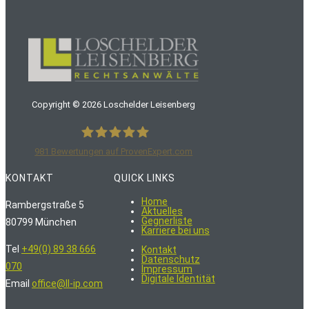
Copyright ©
2026
Loschelder Leisenberg
981
Bewertungen auf ProvenExpert.com
LoschelderLeisenberg Rechtsanwälte
KONTAKT
QUICK LINKS
Home
Rambergstraße 5
Aktuelles
Gegnerliste
80799 München
Karriere bei uns
Tel
+49(0) 89 38 666
Kontakt
Datenschutz
070
Impressum
Digitale Identität
Email
office@ll-ip.com