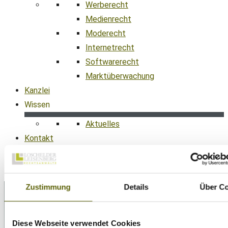
Werberecht
Medienrecht
Moderecht
Internetrecht
Softwarerecht
Marktüberwachung
Kanzlei
Wissen
Aktuelles
Kontakt
089 38 666 070
office@ll-ip.com
Zustimmung
Details
Über C
Diese Webseite verwendet Cookies