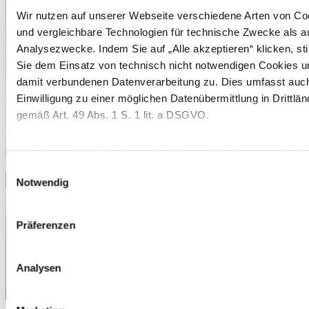
Wir nutzen auf unserer Webseite verschiedene Arten von Co
und vergleichbare Technologien für technische Zwecke als a
Analysezwecke. Indem Sie auf „Alle akzeptieren“ klicken, s
Sie dem Einsatz von technisch nicht notwendigen Cookies u
damit verbundenen Datenverarbeitung zu. Dies umfasst auch
Einwilligung zu einer möglichen Datenübermittlung in Drittlän
gemäß Art. 49 Abs. 1 S. 1 lit. a DSGVO.
Sie können Ihre Einwilligung für die jeweilige Datenverarbeit
Grundlage von Cookies und vergleichbaren Technologien ein
Einwilligungsauswahl
erteilen sowie jederzeit mit Wirkung für die Zukunft widerruf
Notwendig
Sie Ihre Einstellungen in unserem Cookie Consent Manager 
der jederzeit über die Webseite aufgerufen werden kann. We
Präferenzen
auf „Ablehnen“ klicken, lehnen Sie den Einsatz von technisch
notwendigen Cookies ab.
Analysen
Weitere Informationen erhalten Sie in
unserer
Datenschutzerklärung
und in unserem
Impressum