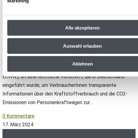
Marketing
PKW EnVKV
Aktuelles
PKW-EnVKV – Anwalt zur
Alle akzeptieren
Energieverbrauchskennzeichnung
Auswahl erlauben
PKW-EnVKV: Novellierung der PKW-
Energieverbrauchskennzeichnungsverordnung Die PKW-
Ablehnen
Energieverbrauchskennzeichnungsverordnung (kurz: Pkw-
EnVKV), ist eine rechtliche Vorschrift, die in Deutschland
eingeführt wurde, um VerbraucherInnen transparente
Informationen über den Kraftstoffverbrauch und die CO2-
Emissionen von Personenkraftwagen zur…
0 Kommentare
17. März 2024