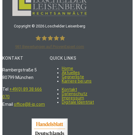
Copyright ©
2026
Loschelder Leisenberg
981
Bewertungen auf ProvenExpert.com
LoschelderLeisenberg Rechtsanwälte
KONTAKT
QUICK LINKS
Home
Rambergstraße 5
Aktuelles
Gegnerliste
80799 München
Karriere bei uns
Tel
+49(0) 89 38 666
Kontakt
Datenschutz
070
Impressum
Digitale Identität
Email
office@ll-ip.com