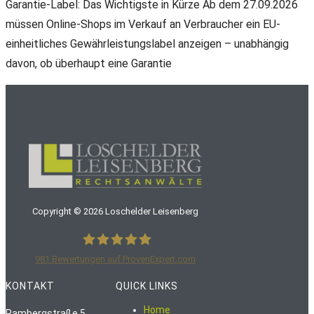
Garantie-Label: Das Wichtigste in Kürze Ab dem 27.09.2026
müssen Online-Shops im Verkauf an Verbraucher ein EU-
einheitliches Gewährleistungslabel anzeigen – unabhängig
davon, ob überhaupt eine Garantie
Copyright ©
2026
Loschelder Leisenberg
981
Bewertungen auf ProvenExpert.com
LoschelderLeisenberg Rechtsanwälte
KONTAKT
QUICK LINKS
Home
Rambergstraße 5