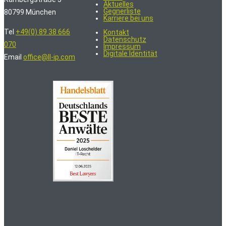
Aktuelles
Gegnerliste
80799 München
Karriere bei uns
Tel
+49(0) 89 38 666
Kontakt
Datenschutz
070
Impressum
Digitale Identität
Email
office@ll-ip.com