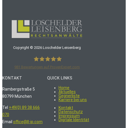
Copyright ©
2026
Loschelder Leisenberg
981
Bewertungen auf ProvenExpert.com
LoschelderLeisenberg Rechtsanwälte
KONTAKT
QUICK LINKS
Home
Rambergstraße 5
Aktuelles
Gegnerliste
80799 München
Karriere bei uns
Tel
+49(0) 89 38 666
Kontakt
Datenschutz
070
Impressum
Digitale Identität
Email
office@ll-ip.com