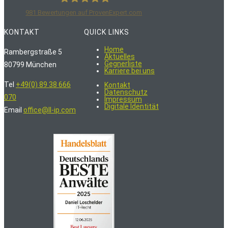
981
Bewertungen auf ProvenExpert.com
LoschelderLeisenberg Rechtsanwälte
KONTAKT
QUICK LINKS
Home
Rambergstraße 5
Aktuelles
Gegnerliste
80799 München
Karriere bei uns
Tel
+49(0) 89 38 666
Kontakt
Datenschutz
070
Impressum
Digitale Identität
Email
office@ll-ip.com