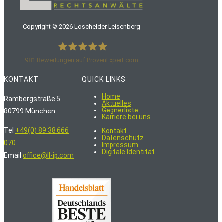
Copyright ©
2026
Loschelder Leisenberg
981
Bewertungen auf ProvenExpert.com
LoschelderLeisenberg Rechtsanwälte
KONTAKT
QUICK LINKS
Home
Rambergstraße 5
Aktuelles
Gegnerliste
80799 München
Karriere bei uns
Tel
+49(0) 89 38 666
Kontakt
Datenschutz
070
Impressum
Digitale Identität
Email
office@ll-ip.com