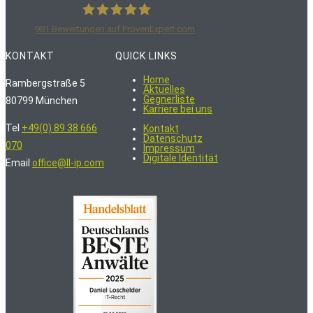
981
Bewertungen auf ProvenExpert.com
LoschelderLeisenberg Rechtsanwälte
KONTAKT
QUICK LINKS
Home
Rambergstraße 5
Aktuelles
Gegnerliste
80799 München
Karriere bei uns
Tel
+49(0) 89 38 666
Kontakt
Datenschutz
070
Impressum
Digitale Identität
Email
office@ll-ip.com