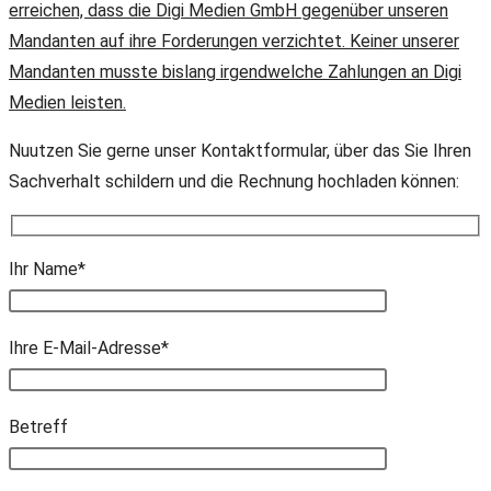
erreichen, dass die Digi Medien GmbH gegenüber unseren
Mandanten auf ihre Forderungen verzichtet. Keiner unserer
Mandanten musste bislang irgendwelche Zahlungen an Digi
Medien leisten.
Nuutzen Sie gerne unser Kontaktformular, über das Sie Ihren
Sachverhalt schildern und die Rechnung hochladen können:
Ihr Name*
Ihre E-Mail-Adresse*
Bitte lasse dieses Feld leer.
Betreff