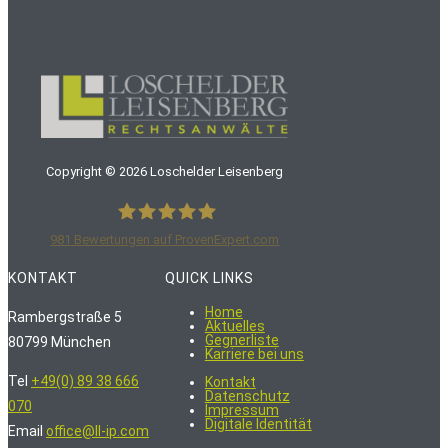
Copyright ©
2026
Loschelder Leisenberg
981
Bewertungen auf ProvenExpert.com
LoschelderLeisenberg Rechtsanwälte
KONTAKT
QUICK LINKS
Home
Rambergstraße 5
Aktuelles
Gegnerliste
80799 München
Karriere bei uns
Tel
+49(0) 89 38 666
Kontakt
Datenschutz
070
Impressum
Digitale Identität
Email
office@ll-ip.com