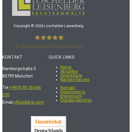
Copyright ©
2026
Loschelder Leisenberg
981
Bewertungen auf ProvenExpert.com
LoschelderLeisenberg Rechtsanwälte
KONTAKT
QUICK LINKS
Home
Rambergstraße 5
Aktuelles
Gegnerliste
80799 München
Karriere bei uns
Tel
+49(0) 89 38 666
Kontakt
Datenschutz
070
Impressum
Digitale Identität
Email
office@ll-ip.com