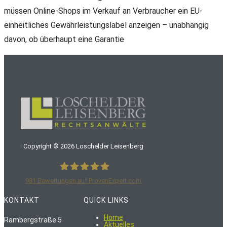
müssen Online-Shops im Verkauf an Verbraucher ein EU-
einheitliches Gewährleistungslabel anzeigen – unabhängig
davon, ob überhaupt eine Garantie
Copyright ©
2026
Loschelder Leisenberg
981
Bewertungen auf ProvenExpert.com
LoschelderLeisenberg Rechtsanwälte
KONTAKT
QUICK LINKS
Home
Rambergstraße 5
Aktuelles