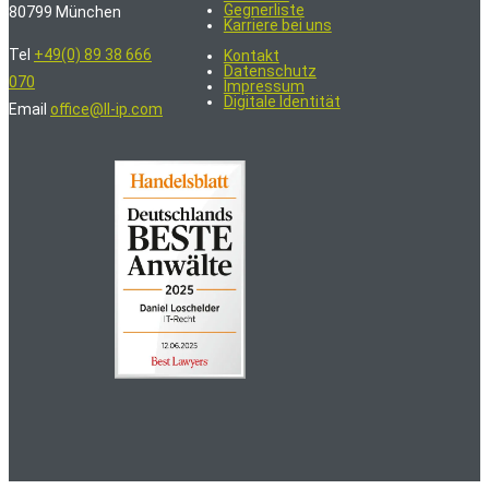
Gegnerliste
80799 München
Karriere bei uns
Tel
+49(0) 89 38 666
Kontakt
Datenschutz
070
Impressum
Digitale Identität
Email
office@ll-ip.com