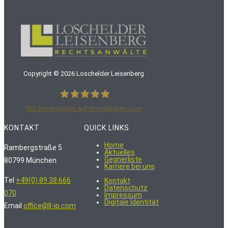
Copyright ©
2026
Loschelder Leisenberg
981
Bewertungen auf ProvenExpert.com
LoschelderLeisenberg Rechtsanwälte
KONTAKT
QUICK LINKS
Home
Rambergstraße 5
Aktuelles
Gegnerliste
80799 München
Karriere bei uns
Tel
+49(0) 89 38 666
Kontakt
Datenschutz
070
Impressum
Digitale Identität
Email
office@ll-ip.com