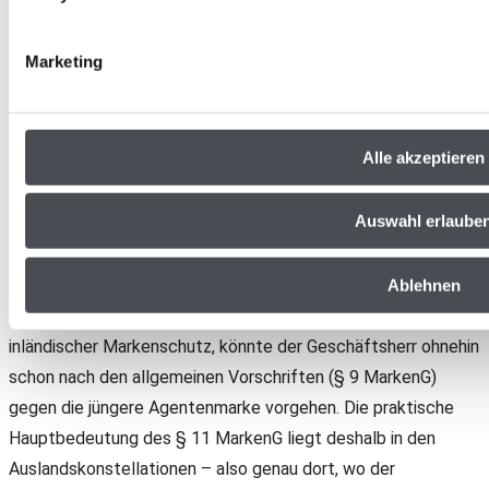
Deutschland gar nicht angemeldet hat?
Genau dafür ist § 11 MarkenG gemacht. Hat der
Marketing
Geschäftsherr im Inland keinen eigenen Markenschutz, kann
er nicht ohne Weiteres aus einer deutschen Marke gegen den
Agenten vorgehen. Die Agentenmarken-Regelung schließt
Alle akzeptieren
diese Lücke.
Auswahl erlaube
Es genügt, dass der Geschäftsherr Inhaber einer älteren
Marke ist – und diese darf eine ausländische Marke sein.
Auch eine Benutzungsmarke oder eine notorisch bekannte
Ablehnen
Marke kann ausreichen. Bestünde dagegen bereits
inländischer Markenschutz, könnte der Geschäftsherr ohnehin
schon nach den allgemeinen Vorschriften (§ 9 MarkenG)
gegen die jüngere Agentenmarke vorgehen. Die praktische
Hauptbedeutung des § 11 MarkenG liegt deshalb in den
Auslandskonstellationen – also genau dort, wo der