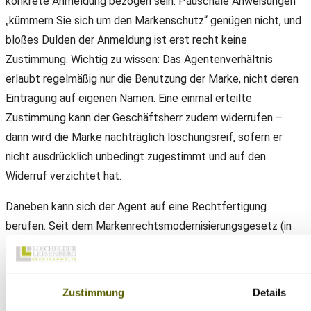
konkrete Anmeldung bezogen sein. Pauschale Anweisungen
„kümmern Sie sich um den Markenschutz“ genügen nicht, und
bloßes Dulden der Anmeldung ist erst recht keine
Zustimmung. Wichtig zu wissen: Das Agentenverhältnis
erlaubt regelmäßig nur die Benutzung der Marke, nicht deren
Eintragung auf eigenen Namen. Eine einmal erteilte
Zustimmung kann der Geschäftsherr zudem widerrufen –
dann wird die Marke nachträglich löschungsreif, sofern er
nicht ausdrücklich unbedingt zugestimmt und auf den
Widerruf verzichtet hat.
Daneben kann sich der Agent auf eine Rechtfertigung
berufen. Seit dem Markenrechtsmodernisierungsgesetz (in
Kraft seit dem 14.01.2020) ist diese Möglichkeit ausdrücklich
im Gesetz verankert. Wann eine Rechtfertigung greift, ist
nicht abschließend geregelt; die Darlegungs- und Beweislast
Zustimmung
Details
trägt der Agent. Diskutiert wird ein Fall, in dem der Agent